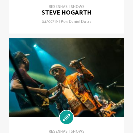
RESENHAS
|
SHOWS
STEVE HOGARTH
04/07/19 | Por:
Daniel Dutra
RESENHAS
|
SHOWS