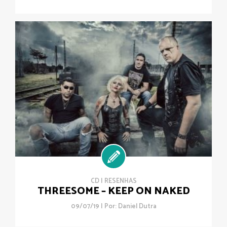
CD
|
RESENHAS
THREESOME – KEEP ON NAKED
09/07/19 | Por:
Daniel Dutra